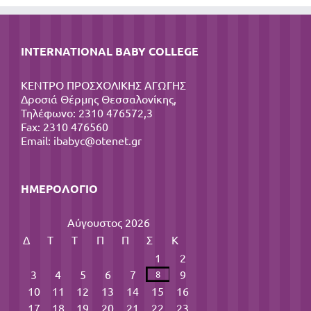
INTERNATIONAL BABY COLLEGE
ΚΕΝΤΡΟ ΠΡΟΣΧΟΛΙΚΗΣ ΑΓΩΓΗΣ
Δροσιά Θέρμης Θεσσαλονίκης,
Τηλέφωνο: 2310 476572,3
Fax: 2310 476560
Email:
ibabyc@otenet.gr
ΗΜΕΡΟΛΌΓΙΟ
Αύγουστος 2026
Δ
Τ
Τ
Π
Π
Σ
Κ
1
2
3
4
5
6
7
9
8
10
11
12
13
14
15
16
17
18
19
20
21
22
23