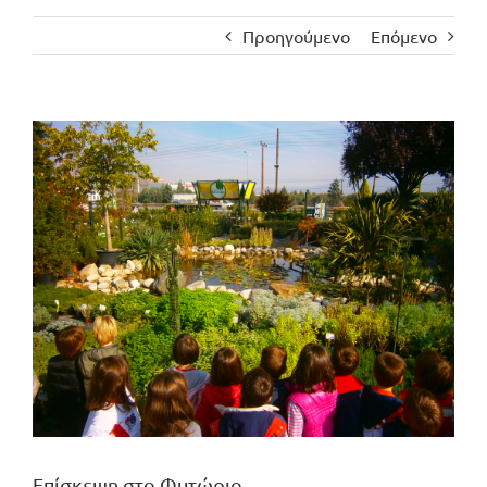
Προηγούμενο
Επόμενο
Προβολή
μεγαλύτερης
εικόνας
Επίσκεψη στο Φυτώριο