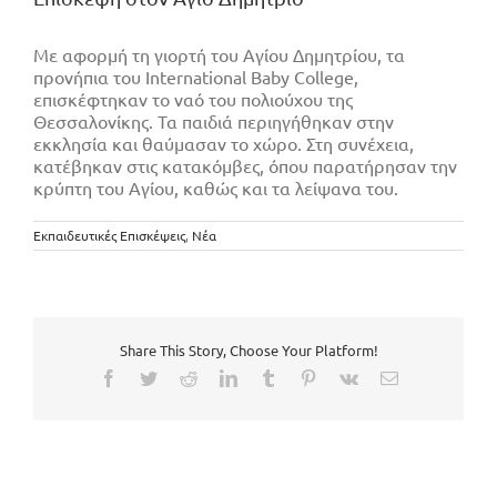
Με αφορμή τη γιορτή του Αγίου Δημητρίου, τα
προνήπια του International Baby College,
επισκέφτηκαν το ναό του πολιούχου της
Θεσσαλονίκης. Τα παιδιά περιηγήθηκαν στην
εκκλησία και θαύμασαν το χώρο. Στη συνέχεια,
κατέβηκαν στις κατακόμβες, όπου παρατήρησαν την
κρύπτη του Αγίου, καθώς και τα λείψανα του.
Εκπαιδευτικές Επισκέψεις
,
Νέα
Share This Story, Choose Your Platform!
Facebook
Twitter
Reddit
LinkedIn
Tumblr
Pinterest
Vk
Email