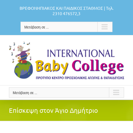
Μετάβαση
ΒΡΕΦΟΝΗΠΙΑΚΟΣ ΚΑΙ ΠΑΙΔΙΚΟΣ ΣΤΑΘΜΟΣ | Τηλ.
στο
2310 476572,3
περιεχόμενο
Μετάβαση σε ...
Μετάβαση σε ...
Επίσκεψη στον Άγιο Δημήτριο