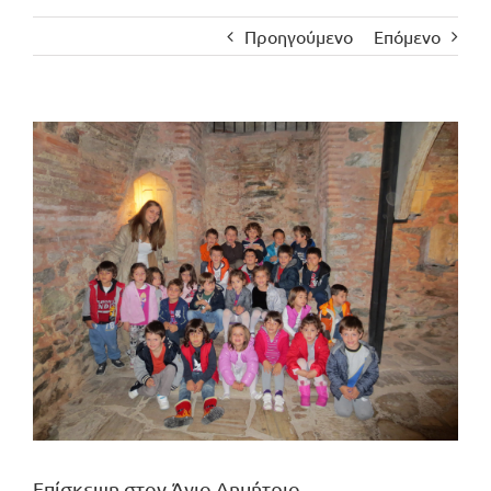
Προηγούμενο
Επόμενο
Προβολή
μεγαλύτερης
εικόνας
Επίσκεψη στον Άγιο Δημήτριο