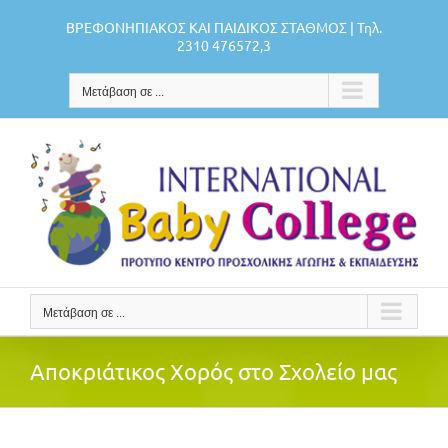
Μετάβαση
ΒΡΕΦΟΝΗΠΙΑΚΟΣ ΚΑΙ ΠΑΙΔΙΚΟΣ ΣΤΑΘΜΟΣ | Τηλ.
στο
2310 476572,3
περιεχόμενο
Μετάβαση σε ...
Μετάβαση σε ...
Αποκριάτικος Χορός στο Σχολείο μας