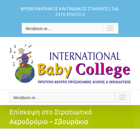
Μετάβαση
ΒΡΕΦΟΝΗΠΙΑΚΟΣ ΚΑΙ ΠΑΙΔΙΚΟΣ ΣΤΑΘΜΟΣ | Τηλ.
στο
2310 476572,3
περιεχόμενο
Μετάβαση σε ...
Μετάβαση σε ...
Επίσκεψη στο Στρατιωτικό
Αεροδρόμιο – Σβουράκια