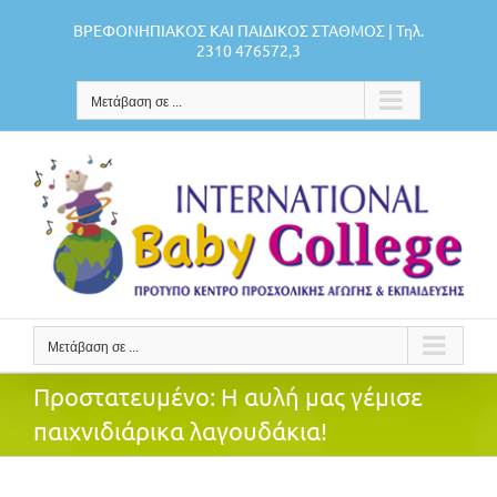
Μετάβαση
ΒΡΕΦΟΝΗΠΙΑΚΟΣ ΚΑΙ ΠΑΙΔΙΚΟΣ ΣΤΑΘΜΟΣ | Τηλ.
στο
2310 476572,3
περιεχόμενο
Μετάβαση σε ...
Μετάβαση σε ...
Πρoστατευμένο: Η αυλή μας γέμισε
παιχνιδιάρικα λαγουδάκια!