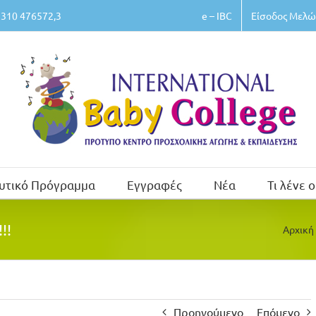
e – IBC
Είσοδος Μελώ
310 476572,3
υτικό Πρόγραμμα
Εγγραφές
Νέα
Τι λένε ο
!!
Αρχική
Προηγούμενο
Επόμενο