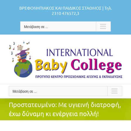
Μετάβαση
ΒΡΕΦΟΝΗΠΙΑΚΟΣ ΚΑΙ ΠΑΙΔΙΚΟΣ ΣΤΑΘΜΟΣ | Τηλ.
στο
2310 476572,3
περιεχόμενο
Μετάβαση σε ...
Μετάβαση σε ...
Πρoστατευμένο: Με υγιεινή διατροφή,
έχω δύναμη κι ενέργεια πολλή!