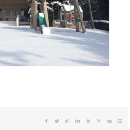
Facebook
Twitter
Reddit
LinkedIn
Tumblr
Pinterest
Vk
Ema