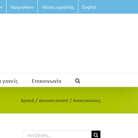
ν
Ημερολόγιο
Θέσεις εργασίας
English
ι γονείς
Επικοινωνία
Αρχική
/
announcement
/
Ανακοινώσεις
Αναζήτηση