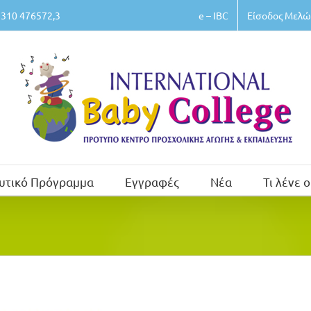
e – IBC
Είσοδος Μελώ
310 476572,3
υτικό Πρόγραμμα
Εγγραφές
Νέα
Τι λένε ο