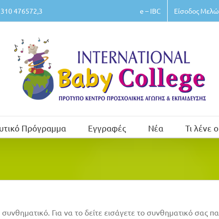
e – IBC
Είσοδος Μελώ
310 476572,3
υτικό Πρόγραμμα
Εγγραφές
Νέα
Τι λένε ο
 συνθηματικό. Για να το δείτε εισάγετε το συνθηματικό σας 