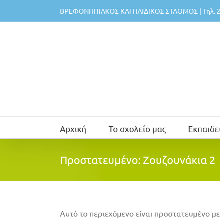
Μετάβαση
ΒΡΕΦΟΝΗΠΙΑΚΟΣ ΚΑΙ ΠΑΙΔΙΚΟΣ ΣΤΑΘΜΟΣ | Τηλ. 2
στο
περιεχόμενο
Αρχική
Το σχολείο μας
Εκπαιδε
Πρoστατευμένο: Ζουζουνάκια 2
Αυτό το περιεχόμενο είναι προστατευμένο με