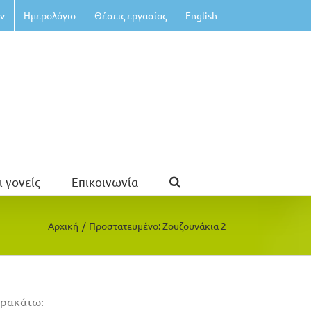
ν
Ημερολόγιο
Θέσεις εργασίας
English
ι γονείς
Επικοινωνία
Αρχική
/
Πρoστατευμένο: Ζουζουνάκια 2
παρακάτω: