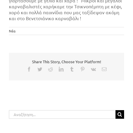
γιορτάσουμε με γέλιο και χαρά !” Μικροί και μεγάλοι
καρναβαλιστές χαρήκαμε την Τσικνοπέμπτη με κέφι,
χορό και πολλά παιχνίδια που μας ταξίδεψαν ακόμη
και στο Βενετσιάνικο καρναβάλι !
Νέα
Share This Story, Choose Your Platform!
Facebook
Twitter
Reddit
LinkedIn
Tumblr
Pinterest
Vk
Email
Αναζήτηση
για: