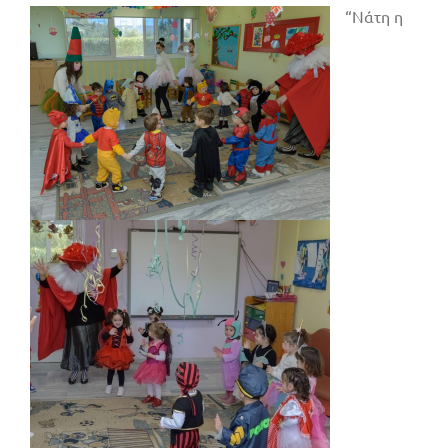
“Νάτη η