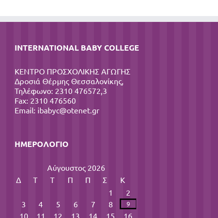
INTERNATIONAL BABY COLLEGE
ΚΕΝΤΡΟ ΠΡΟΣΧΟΛΙΚΗΣ ΑΓΩΓΗΣ
Δροσιά Θέρμης Θεσσαλονίκης,
Τηλέφωνο: 2310 476572,3
Fax: 2310 476560
Email:
ibabyc@otenet.gr
ΗΜΕΡΟΛΌΓΙΟ
Αύγουστος 2026
Δ
Τ
Τ
Π
Π
Σ
Κ
1
2
3
4
5
6
7
8
9
10
11
12
13
14
15
16