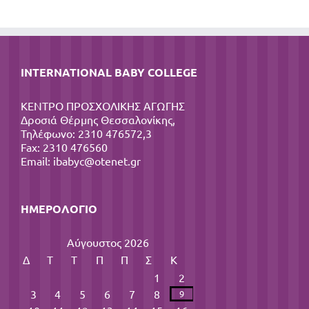
INTERNATIONAL BABY COLLEGE
ΚΕΝΤΡΟ ΠΡΟΣΧΟΛΙΚΗΣ ΑΓΩΓΗΣ
Δροσιά Θέρμης Θεσσαλονίκης,
Τηλέφωνο: 2310 476572,3
Fax: 2310 476560
Email:
ibabyc@otenet.gr
ΗΜΕΡΟΛΌΓΙΟ
Αύγουστος 2026
Δ
Τ
Τ
Π
Π
Σ
Κ
1
2
3
4
5
6
7
8
9