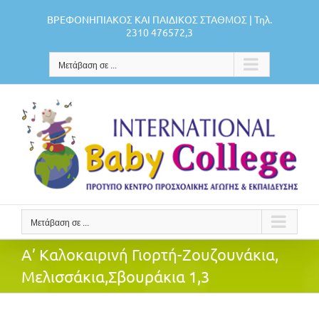
Μετάβαση
ΒΡΕΦΟΝΗΠΙΑΚΟΣ ΚΑΙ ΠΑΙΔΙΚΟΣ ΣΤΑΘΜΟΣ | Τηλ.
στο
2310 476572,3
περιεχόμενο
Μετάβαση σε ...
Μετάβαση σε ...
Α’ Καλοκαιρινή Γιορτή-Ζουζουνάκια,
Μελισσάκια,Σβουράκια 1,3