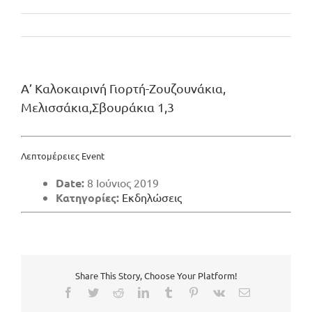
Α’ Καλοκαιρινή Γιορτή-Ζουζουνάκια,
Μελισσάκια,Σβουράκια 1,3
Λεπτομέρειες Event
Date:
8 Ιούνιος 2019
Κατηγορίες:
Εκδηλώσεις
Share This Story, Choose Your Platform!
Facebook
Twitter
Reddit
LinkedIn
Tumblr
Pinterest
Vk
Email