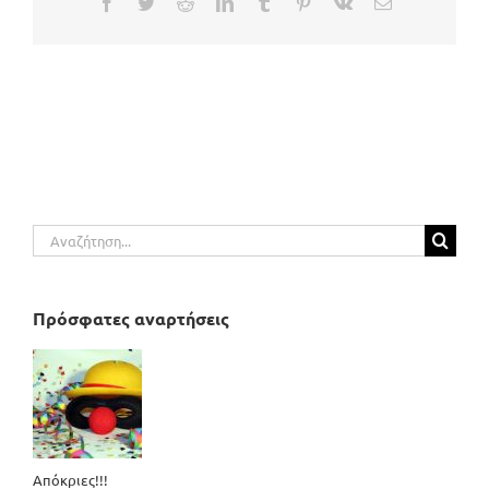
Facebook
Twitter
Reddit
LinkedIn
Tumblr
Pinterest
Vk
Email
Αναζήτηση
για:
Πρόσφατες αναρτήσεις
Απόκριες!!!