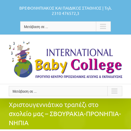
Μετάβαση
ΒΡΕΦΟΝΗΠΙΑΚΟΣ ΚΑΙ ΠΑΙΔΙΚΟΣ ΣΤΑΘΜΟΣ | Τηλ.
στο
2310 476572,3
περιεχόμενο
Μετάβαση σε ...
Μετάβαση σε ...
Χριστουγεννιάτικο τραπέζι στο
σχολείο μας – ΣΒΟΥΡΑΚΙΑ-ΠΡΟΝΗΠΙΑ-
ΝΗΠΙΑ