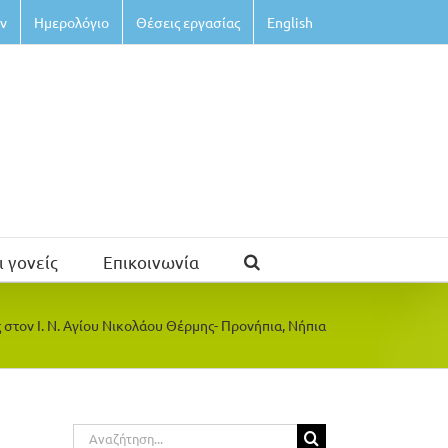
ν
Ημερολόγιο
Θέσεις εργασίας
English
ι γονείς
Επικοινωνία
στον Ι. Ν. Αγίου Νικολάου Θέρμης- Προνήπια, Νήπια
Αναζήτηση