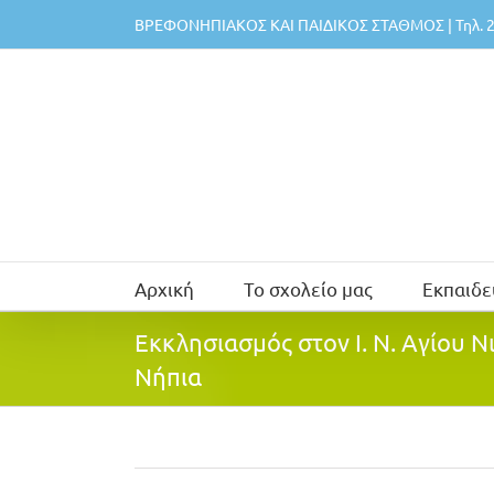
Μετάβαση
ΒΡΕΦΟΝΗΠΙΑΚΟΣ ΚΑΙ ΠΑΙΔΙΚΟΣ ΣΤΑΘΜΟΣ | Τηλ. 2
στο
περιεχόμενο
Αρχική
Το σχολείο μας
Εκπαιδε
Εκκλησιασμός στον Ι. Ν. Αγίου 
Νήπια