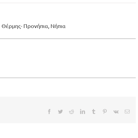
υ Θέρμης- Προνήπια, Νήπια
Facebook
Twitter
Reddit
LinkedIn
Tumblr
Pinterest
Vk
Ema