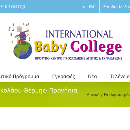
e – IBC
Είσοδος Μελώ
310 476572,3
υτικό Πρόγραμμα
Εγγραφές
Νέα
Τι λένε ο
Νικολάου Θέρμης- Προνήπια,
Αρχική
/
Εκκλησιασμός 