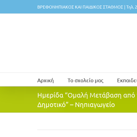
Μετάβαση
ΒΡΕΦΟΝΗΠΙΑΚΟΣ ΚΑΙ ΠΑΙΔΙΚΟΣ ΣΤΑΘΜΟΣ | Τηλ. 2
στο
περιεχόμενο
Αρχική
Το σχολείο μας
Εκπαιδε
Ημερίδα “Ομαλή Μετάβαση από 
Δημοτικό” – Νηπιαγωγείο