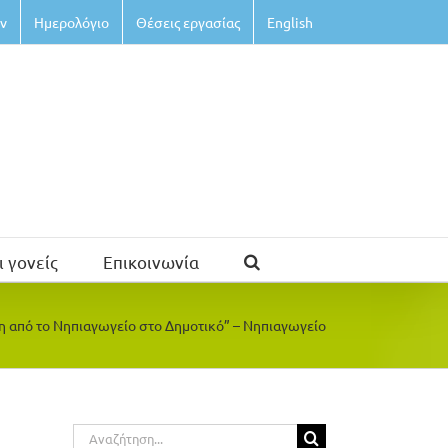
ν
Ημερολόγιο
Θέσεις εργασίας
English
ι γονείς
Επικοινωνία
 από το Νηπιαγωγείο στο Δημοτικό” – Νηπιαγωγείο
Αναζήτηση