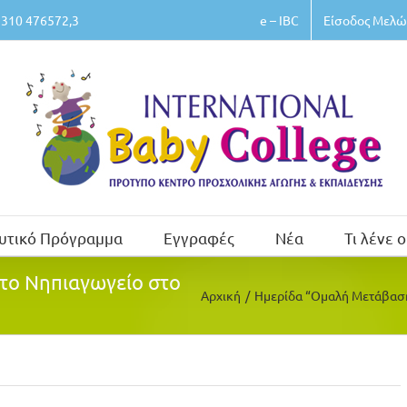
e – IBC
Είσοδος Μελώ
310 476572,3
υτικό Πρόγραμμα
Εγγραφές
Νέα
Τι λένε ο
το Νηπιαγωγείο στο
Αρχική
/
Ημερίδα “Ομαλή Μετάβαση