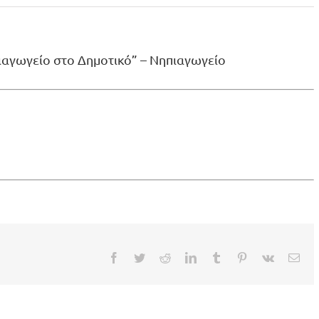
αγωγείο στο Δημοτικό” – Νηπιαγωγείο
Facebook
Twitter
Reddit
LinkedIn
Tumblr
Pinterest
Vk
Ema