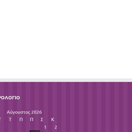
ΡΟΛΌΓΙΟ
Αύγουστος 2026
Τ
Τ
Π
Π
Σ
Κ
1
2