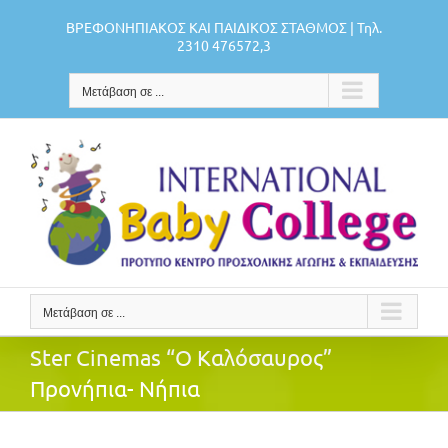
Μετάβαση
ΒΡΕΦΟΝΗΠΙΑΚΟΣ ΚΑΙ ΠΑΙΔΙΚΟΣ ΣΤΑΘΜΟΣ | Τηλ.
στο
2310 476572,3
περιεχόμενο
Μετάβαση σε ...
Μετάβαση σε ...
Ster Cinemas “Ο Καλόσαυρος”
Προνήπια- Νήπια