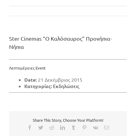
Ster Cinemas “Ο Καλόσαυρος” Προνήπια-
Νήπια
Λεπτομέρειες Event
Date:
21 Δεκέμβριος 2015
Κατηγορίες:
Εκδηλώσεις
Share This Story, Choose Your Platform!
Facebook
Twitter
Reddit
LinkedIn
Tumblr
Pinterest
Vk
Email