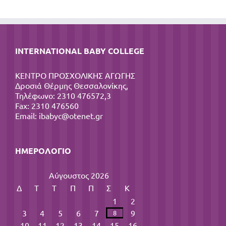
INTERNATIONAL BABY COLLEGE
ΚΕΝΤΡΟ ΠΡΟΣΧΟΛΙΚΗΣ ΑΓΩΓΗΣ
Δροσιά Θέρμης Θεσσαλονίκης,
Τηλέφωνο: 2310 476572,3
Fax: 2310 476560
Email:
ibabyc@otenet.gr
ΗΜΕΡΟΛΌΓΙΟ
Αύγουστος 2026
Δ
Τ
Τ
Π
Π
Σ
Κ
1
2
3
4
5
6
7
9
8
10
11
12
13
14
15
16