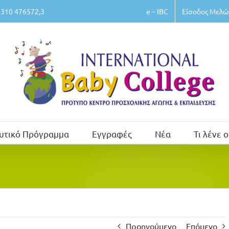
e – IBC
Είσοδος Μελώ
310 476572,3
υτικό Πρόγραμμα
Εγγραφές
Νέα
Τι λένε ο
Προηγούμενο
Επόμενο