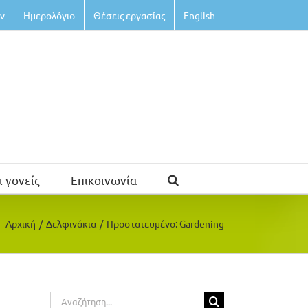
ν
Ημερολόγιο
Θέσεις εργασίας
English
ι γονείς
Επικοινωνία
Αρχική
/
Δελφινάκια
/
Πρoστατευμένο: Gardening
Αναζήτηση