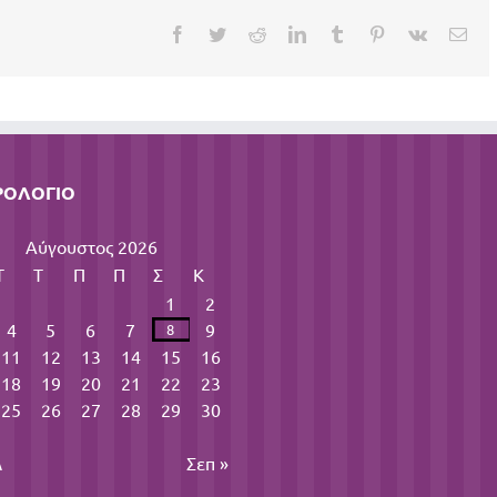
Facebook
Twitter
Reddit
LinkedIn
Tumblr
Pinterest
Vk
Ema
ΡΟΛΌΓΙΟ
Αύγουστος 2026
Τ
Τ
Π
Π
Σ
Κ
1
2
4
5
6
7
9
8
11
12
13
14
15
16
18
19
20
21
22
23
25
26
27
28
29
30
λ
Σεπ »