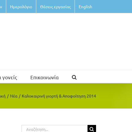
ν
Ημερολόγιο
Θέσεις εργασίας
English
ι γονείς
Επικοινωνία
ική
/
Νέα
/
Καλοκαιρινή γιορτή & Αποφοίτηση 2014
Αναζήτηση