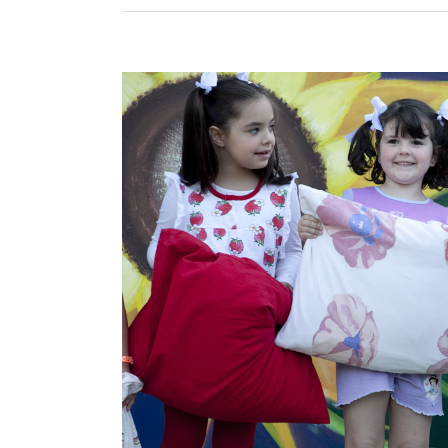
Προβολή
μεγαλύτερης
εικόνας