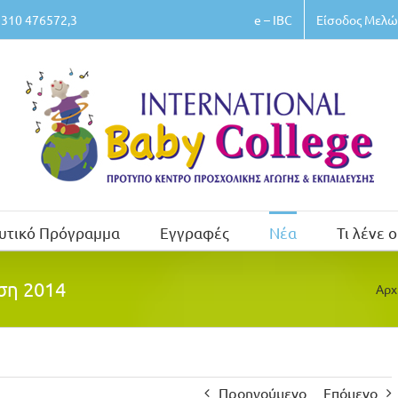
e – IBC
Είσοδος Μελώ
310 476572,3
υτικό Πρόγραμμα
Εγγραφές
Νέα
Τι λένε ο
ση 2014
Αρχ
Προηγούμενο
Επόμενο