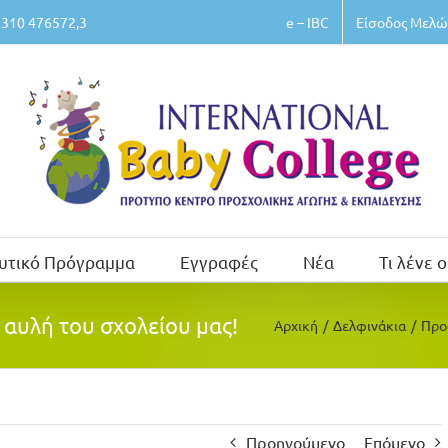
e – IBC
Είσοδος Μελώ
310 476572,3
υτικό Πρόγραμμα
Εγγραφές
Νέα
Τι λένε ο
αυλή του σχολείου μας!
Αρχική
/
Δελφινάκια
/
Πρo
Προηγούμενο
Επόμενο