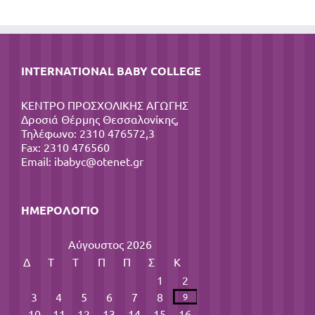
INTERNATIONAL BABY COLLEGE
ΚΕΝΤΡΟ ΠΡΟΣΧΟΛΙΚΗΣ ΑΓΩΓΗΣ
Δροσιά Θέρμης Θεσσαλονίκης,
Τηλέφωνο: 2310 476572,3
Fax: 2310 476560
Email:
ibabyc@otenet.gr
ΗΜΕΡΟΛΌΓΙΟ
Αύγουστος 2026
Δ
Τ
Τ
Π
Π
Σ
Κ
1
2
3
4
5
6
7
8
9
10
11
12
13
14
15
16