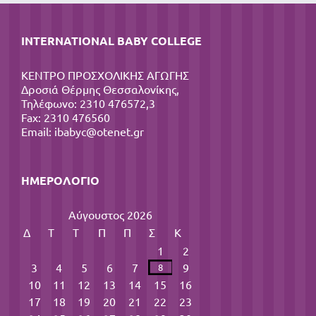
INTERNATIONAL BABY COLLEGE
ΚΕΝΤΡΟ ΠΡΟΣΧΟΛΙΚΗΣ ΑΓΩΓΗΣ
Δροσιά Θέρμης Θεσσαλονίκης,
Τηλέφωνο: 2310 476572,3
Fax: 2310 476560
Email:
ibabyc@otenet.gr
ΗΜΕΡΟΛΌΓΙΟ
Αύγουστος 2026
Δ
Τ
Τ
Π
Π
Σ
Κ
1
2
3
4
5
6
7
9
8
10
11
12
13
14
15
16
17
18
19
20
21
22
23