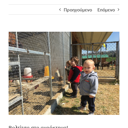
Προηγούμενο
Επόμενο
Προβολή
μεγαλύτερης
εικόνας
Βολτίτσα στο αγρόκτημα!