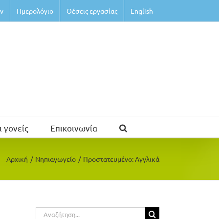
ν
Ημερολόγιο
Θέσεις εργασίας
English
ι γονείς
Επικοινωνία
Αρχική
/
Νηπιαγωγείο
/
Πρoστατευμένο: Αγγλικά
Αναζήτηση