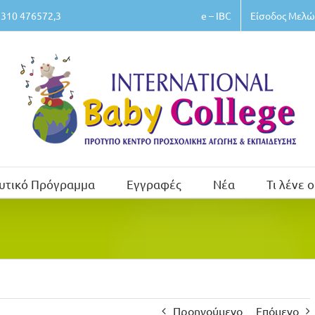
e – IBC
Είσοδος Μελώ
310 476572,3
υτικό Πρόγραμμα
Εγγραφές
Νέα
Τι λένε ο
Προηγούμενο
Επόμενο