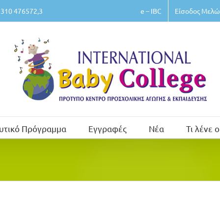
e – IBC
Είσοδος Μελώ
310 476572,3
υτικό Πρόγραμμα
Εγγραφές
Νέα
Τι λένε ο