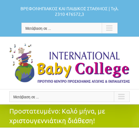
Μετάβαση
ΒΡΕΦΟΝΗΠΙΑΚΟΣ ΚΑΙ ΠΑΙΔΙΚΟΣ ΣΤΑΘΜΟΣ | Τηλ.
στο
2310 476572,3
περιεχόμενο
Μετάβαση σε ...
Μετάβαση σε ...
Πρoστατευμένο: Καλό μήνα, με
χριστουγεννιάτικη διάθεση!