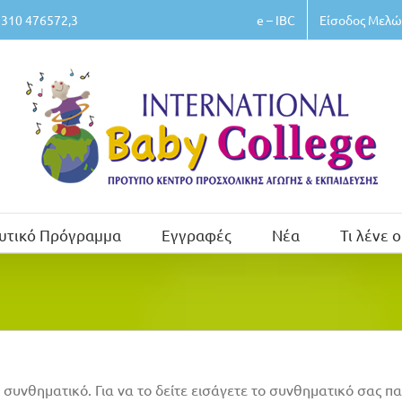
e – IBC
Είσοδος Μελώ
310 476572,3
υτικό Πρόγραμμα
Εγγραφές
Νέα
Τι λένε ο
 συνθηματικό. Για να το δείτε εισάγετε το συνθηματικό σας 