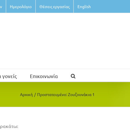
ν
Ημερολόγιο
Θέσεις εργασίας
English
ι γονείς
Επικοινωνία
Αρχική
/
Πρoστατευμένο: Ζουζουνάκια 1
παρακάτω: