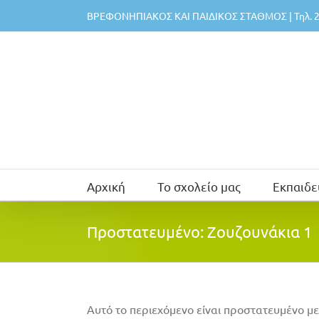
Μετάβαση
ΒΡΕΦΟΝΗΠΙΑΚΟΣ ΚΑΙ ΠΑΙΔΙΚΟΣ ΣΤΑΘΜΟΣ | Τηλ. 2
στο
περιεχόμενο
Αρχική
Το σχολείο μας
Εκπαιδε
Πρoστατευμένο: Ζουζουνάκια 1
Αυτό το περιεχόμενο είναι προστατευμένο με