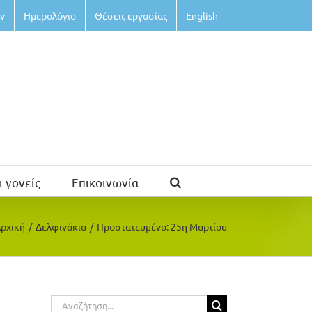
ν
Ημερολόγιο
Θέσεις εργασίας
English
ι γονείς
Επικοινωνία
ρχική
/
Δελφινάκια
/
Πρoστατευμένο: 25η Μαρτίου
Αναζήτηση