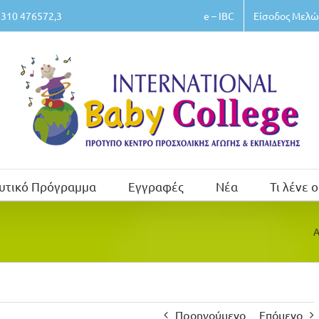
e – IBC
Είσοδος Μελώ
310 476572,3
υτικό Πρόγραμμα
Εγγραφές
Νέα
Τι λένε ο
Α
Προηγούμενο
Επόμενο