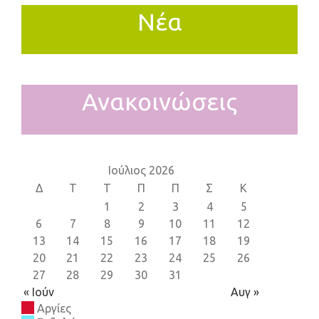
Νέα
Ανακοινώσεις
Ιούλιος 2026
Δ
Τ
Τ
Π
Π
Σ
Κ
1
2
3
4
5
6
7
8
9
10
11
12
13
14
15
16
17
18
19
20
21
22
23
24
25
26
27
28
29
30
31
« Ιούν
Αυγ »
Απόκριες!!!
Αργίες