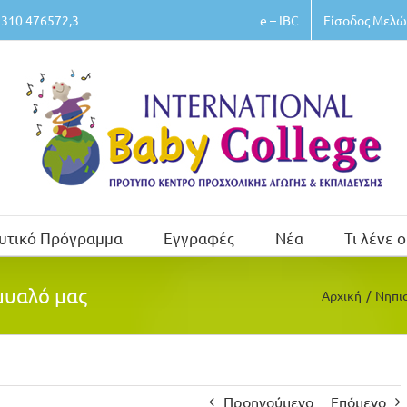
e – IBC
Είσοδος Μελώ
310 476572,3
υτικό Πρόγραμμα
Εγγραφές
Νέα
Τι λένε ο
μυαλό μας
Αρχική
/
Νηπι
Προηγούμενο
Επόμενο