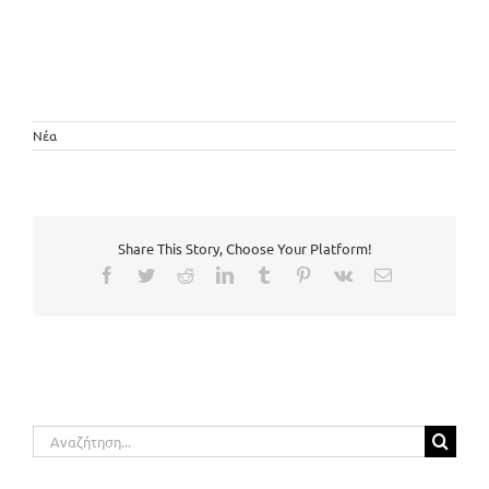
Νέα
Share This Story, Choose Your Platform!
Facebook
Twitter
Reddit
LinkedIn
Tumblr
Pinterest
Vk
Email
Αναζήτηση
για: