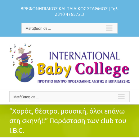
Μετάβαση
ΒΡΕΦΟΝΗΠΙΑΚΟΣ ΚΑΙ ΠΑΙΔΙΚΟΣ ΣΤΑΘΜΟΣ | Τηλ.
στο
2310 476572,3
περιεχόμενο
Μετάβαση σε ...
Μετάβαση σε ...
“Χορός, θέατρο, μουσική, όλοι επάνω
στη σκηνή!!” Παράσταση των club του
I.B.C.