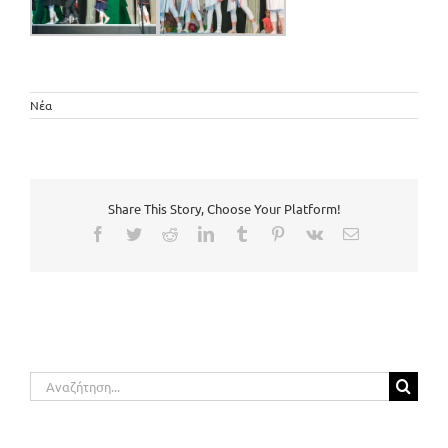
Νέα
Share This Story, Choose Your Platform!
Facebook
Twitter
Reddit
LinkedIn
Tumblr
Pinterest
Vk
Email
Αναζήτηση
για: