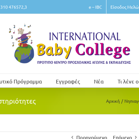
e – IBC
Είσοδος Μελώ
310 476572,3
υτικό Πρόγραμμα
Εγγραφές
Νέα
Τι λένε ο
στηριότητες
Αρχική
/
Νηπιαγ
Προηγούμενο
Επόμενο