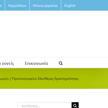
ν
Ημερολόγιο
Θέσεις εργασίας
English
ι γονείς
Επικοινωνία
ωγείο
/
Πρoστατευμένο: Ελεύθερες δραστηριότητες
Αναζήτηση