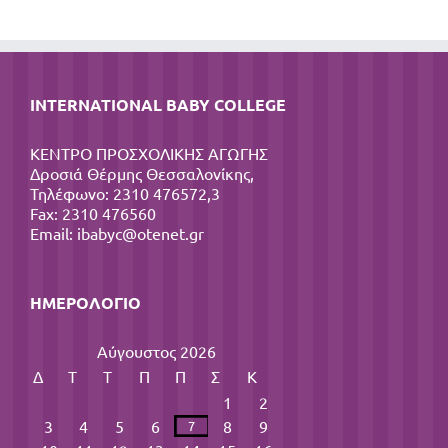
INTERNATIONAL BABY COLLEGE
ΚΕΝΤΡΟ ΠΡΟΣΧΟΛΙΚΗΣ ΑΓΩΓΗΣ
Δροσιά Θέρμης Θεσσαλονίκης,
Τηλέφωνο: 2310 476572,3
Fax: 2310 476560
Email:
ibabyc@otenet.gr
ΗΜΕΡΟΛΌΓΙΟ
Αύγουστος 2026
Δ
Τ
Τ
Π
Π
Σ
Κ
1
2
3
4
5
6
8
9
7