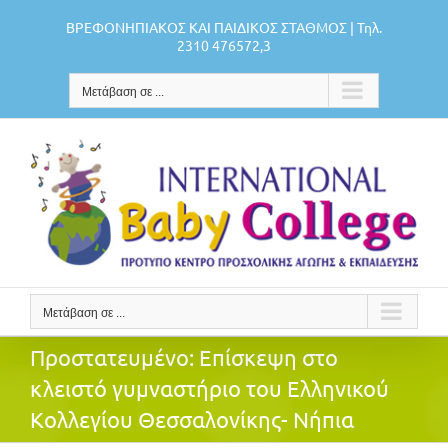
Μετάβαση
ΒΡΕΦΟΝΗΠΙΑΚΟΣ ΚΑΙ ΠΑΙΔΙΚΟΣ ΣΤΑΘΜΟΣ | Τηλ.
στο
2310 476572,3
περιεχόμενο
Μετάβαση σε ...
Μετάβαση σε ...
Πρoστατευμένο: Επίσκεψη στο
κλειστό γυμναστήριο του Ελληνικού
Κολλεγίου Θεσσαλονίκης- Νήπια