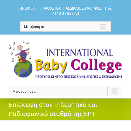
Μετάβαση
ΒΡΕΦΟΝΗΠΙΑΚΟΣ ΚΑΙ ΠΑΙΔΙΚΟΣ ΣΤΑΘΜΟΣ | Τηλ.
στο
2310 476572,3
περιεχόμενο
Μετάβαση σε ...
Μετάβαση σε ...
Επίσκεψη στον Τηλεοπτικό και
Ραδιοφωνικό σταθμό της ΕΡΤ