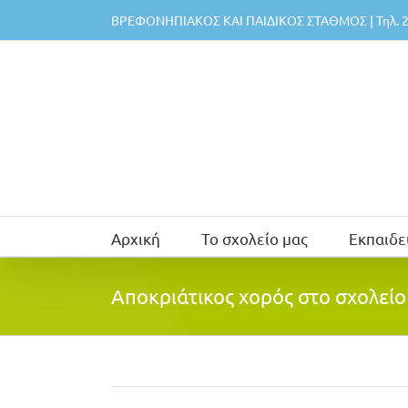
Μετάβαση
ΒΡΕΦΟΝΗΠΙΑΚΟΣ ΚΑΙ ΠΑΙΔΙΚΟΣ ΣΤΑΘΜΟΣ | Τηλ. 2
στο
περιεχόμενο
Αρχική
Το σχολείο μας
Εκπαιδε
Αποκριάτικος χορός στο σχολείο