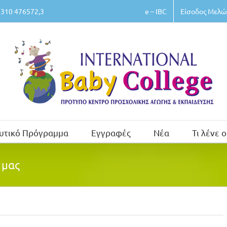
e – IBC
Είσοδος Μελώ
310 476572,3
υτικό Πρόγραμμα
Εγγραφές
Νέα
Τι λένε ο
 μας