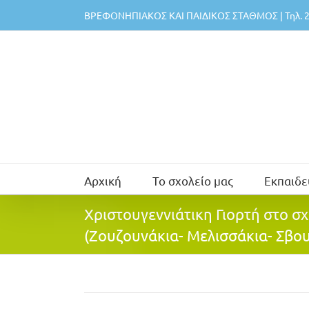
Μετάβαση
ΒΡΕΦΟΝΗΠΙΑΚΟΣ ΚΑΙ ΠΑΙΔΙΚΟΣ ΣΤΑΘΜΟΣ | Τηλ. 2
στο
περιεχόμενο
Αρχική
Το σχολείο μας
Εκπαιδε
Χριστουγεννιάτικη Γιορτή στο σχ
(Ζουζουνάκια- Μελισσάκια- Σβο