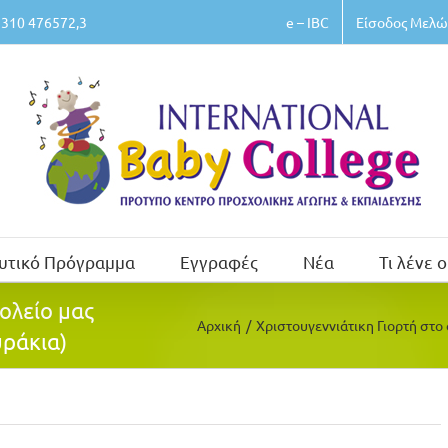
e – IBC
Είσοδος Μελώ
310 476572,3
υτικό Πρόγραμμα
Εγγραφές
Νέα
Τι λένε ο
ολείο μας
Αρχική
/
Χριστουγεννιάτικη Γιορτή στο
υράκια)