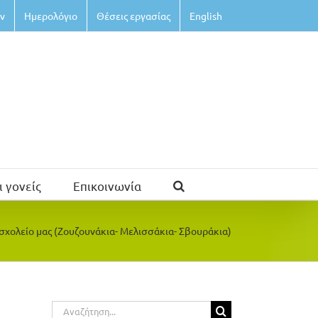
ν
Ημερολόγιο
Θέσεις εργασίας
English
ι γονείς
Επικοινωνία
 σχολείο μας (Ζουζουνάκια- Μελισσάκια- Σβουράκια)
Αναζήτηση