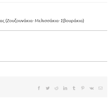
μας (Ζουζουνάκια- Μελισσάκια- Σβουράκια)
Facebook
Twitter
Reddit
LinkedIn
Tumblr
Pinterest
Vk
Ema