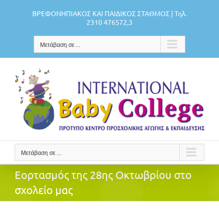
Μετάβαση
ΒΡΕΦΟΝΗΠΙΑΚΟΣ ΚΑΙ ΠΑΙΔΙΚΟΣ ΣΤΑΘΜΟΣ | Τηλ.
στο
2310 476572,3
περιεχόμενο
Μετάβαση σε ...
Μετάβαση σε ...
Εορτασμός της 28ης Οκτωβρίου στο
σχολείο μας