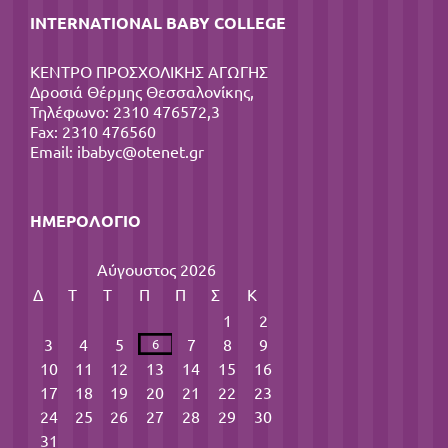
INTERNATIONAL BABY COLLEGE
ΚΕΝΤΡΟ ΠΡΟΣΧΟΛΙΚΗΣ ΑΓΩΓΗΣ
Δροσιά Θέρμης Θεσσαλονίκης,
Τηλέφωνο: 2310 476572,3
Fax: 2310 476560
Email:
ibabyc@otenet.gr
ΗΜΕΡΟΛΌΓΙΟ
Αύγουστος 2026
Δ
Τ
Τ
Π
Π
Σ
Κ
1
2
3
4
5
7
8
9
6
10
11
12
13
14
15
16
17
18
19
20
21
22
23
24
25
26
27
28
29
30
31