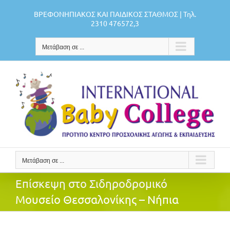
Μετάβαση
ΒΡΕΦΟΝΗΠΙΑΚΟΣ ΚΑΙ ΠΑΙΔΙΚΟΣ ΣΤΑΘΜΟΣ | Τηλ.
στο
2310 476572,3
περιεχόμενο
Μετάβαση σε ...
Μετάβαση σε ...
Επίσκεψη στο Σιδηροδρομικό
Μουσείο Θεσσαλονίκης – Νήπια