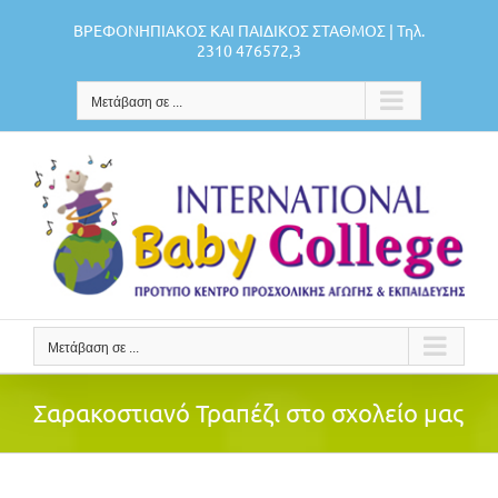
Μετάβαση
ΒΡΕΦΟΝΗΠΙΑΚΟΣ ΚΑΙ ΠΑΙΔΙΚΟΣ ΣΤΑΘΜΟΣ | Τηλ.
στο
2310 476572,3
περιεχόμενο
Μετάβαση σε ...
Μετάβαση σε ...
Σαρακοστιανό Τραπέζι στο σχολείο μας