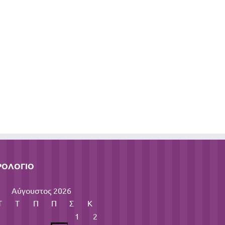
ΡΟΛΌΓΙΟ
Αύγουστος 2026
Τ
Τ
Π
Π
Σ
Κ
1
2