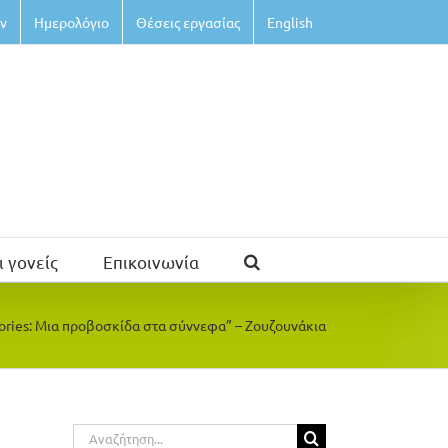
ν
Ημερολόγιο
Θέσεις εργασίας
English
ι γονείς
Επικοινωνία
ories: Μια προβοσκίδα στα σύννεφα” – Ζουζουνάκια
Αναζήτηση