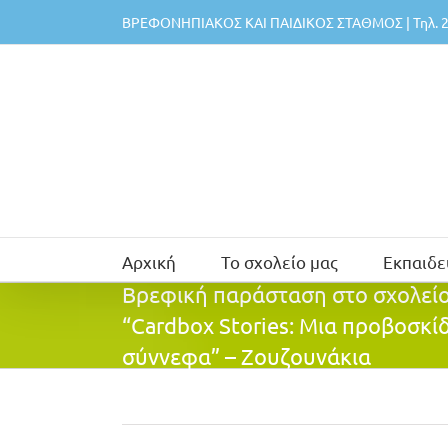
Μετάβαση
ΒΡΕΦΟΝΗΠΙΑΚΟΣ ΚΑΙ ΠΑΙΔΙΚΟΣ ΣΤΑΘΜΟΣ | Τηλ. 2
στο
περιεχόμενο
Αρχική
Το σχολείο μας
Εκπαιδε
Βρεφική παράσταση στο σχολείο
“Cardbox Stories: Μια προβοσκί
σύννεφα” – Ζουζουνάκια