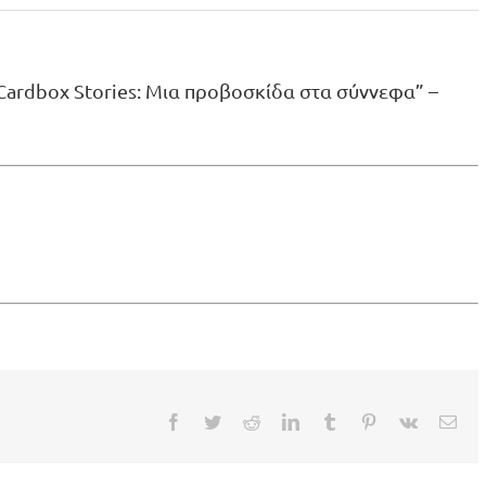
Cardbox Stories: Μια προβοσκίδα στα σύννεφα” –
Facebook
Twitter
Reddit
LinkedIn
Tumblr
Pinterest
Vk
Ema