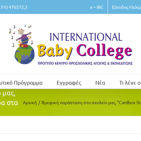
e – IBC
Είσοδος Μελώ
310 476572,3
υτικό Πρόγραμμα
Εγγραφές
Νέα
Τι λένε ο
 μας,
δα στα
Αρχική
/
Βρεφική παράσταση στο σχολείο μας, “Cardbox St