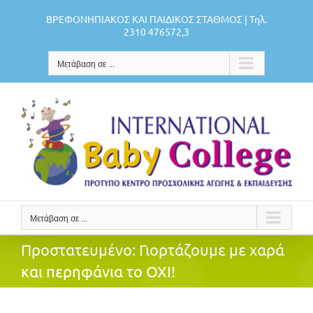
Μετάβαση
ΒΡΕΦΟΝΗΠΙΑΚΟΣ ΚΑΙ ΠΑΙΔΙΚΟΣ ΣΤΑΘΜΟΣ | Τηλ.
στο
2310 476572,3
περιεχόμενο
Μετάβαση σε ...
Μετάβαση σε ...
Πρoστατευμένο: Γιορτάζουμε με χαρά
και περηφάνια το ΟΧΙ!