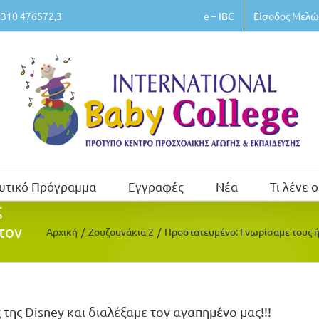
e – IBC
Είσοδος Μελώ
310 476572,3
υτικό Πρόγραμμα
Εγγραφές
Νέα
Τι λένε ο
ς
τον
Αρχική
/
Ζουζουνάκια 2
/
Πρoστατευμένο: Γνωρίσαμε τους ήρ
ης Disney και διαλέξαμε τον αγαπημένο μας!!!