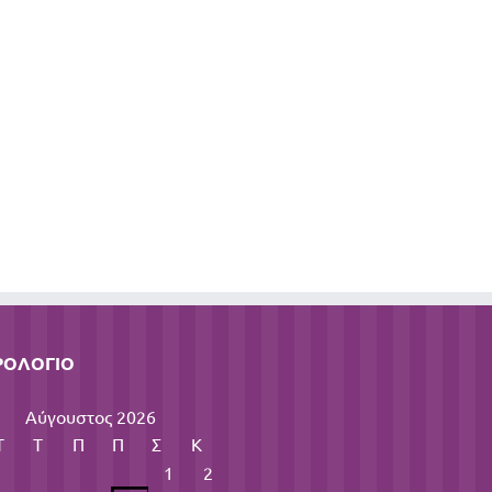
ΡΟΛΌΓΙΟ
Αύγουστος 2026
Τ
Τ
Π
Π
Σ
Κ
1
2