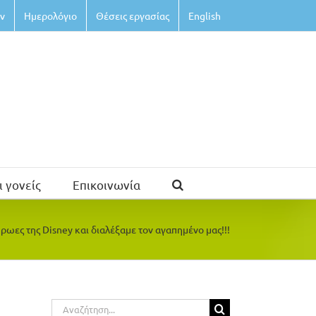
ν
Ημερολόγιο
Θέσεις εργασίας
English
ι γονείς
Επικοινωνία
ωες της Disney και διαλέξαμε τον αγαπημένο μας!!!
Αναζήτηση