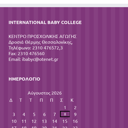
INTERNATIONAL BABY COLLEGE
ΚΕΝΤΡΟ ΠΡΟΣΧΟΛΙΚΗΣ ΑΓΩΓΗΣ
Δροσιά Θέρμης Θεσσαλονίκης,
Τηλέφωνο: 2310 476572,3
Fax: 2310 476560
Email:
ibabyc@otenet.gr
ΗΜΕΡΟΛΌΓΙΟ
Αύγουστος 2026
Δ
Τ
Τ
Π
Π
Σ
Κ
1
2
3
4
5
6
7
9
8
10
11
12
13
14
15
16
17
18
19
20
21
22
23