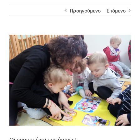
Προηγούμενο
Επόμενο
Προβολή
μεγαλύτερης
εικόνας
Οι αγαπημένοι μας ήρωες!