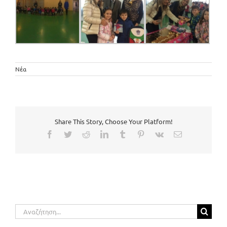
Νέα
Share This Story, Choose Your Platform!
Facebook
Twitter
Reddit
LinkedIn
Tumblr
Pinterest
Vk
Email
Αναζήτηση
για: