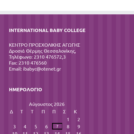
INTERNATIONAL BABY COLLEGE
ΚΕΝΤΡΟ ΠΡΟΣΧΟΛΙΚΗΣ ΑΓΩΓΗΣ
Δροσιά Θέρμης Θεσσαλονίκης,
Τηλέφωνο: 2310 476572,3
Fax: 2310 476560
Email:
ibabyc@otenet.gr
ΗΜΕΡΟΛΌΓΙΟ
Αύγουστος 2026
Δ
Τ
Τ
Π
Π
Σ
Κ
1
2
3
4
5
6
8
9
7
10
11
12
13
14
15
16