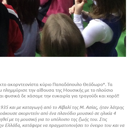
ακτο ακορντεονίστα κύριο Παπαδόπουλο Θεόδωρο*. Τα
υ πλημμύρισε την αίθουσα της Μουσικής με το πλούσιο
αι φυσικά δε χάσαμε την ευκαιρία για τραγούδι και χορό!!
5 και με καταγωγή από το Αϊβαλί της Μ. Ασίας, ήταν λάτρης
τοάκουσε ακορντεόν από ένα πλανόδιο μουσικό σε ηλικία 4
θεί με τη μουσική για το υπόλοιπο της ζωής του. Στις
ν Ελλάδα, κατάφερε να πραγματοποιήσει το όνειρο του και να