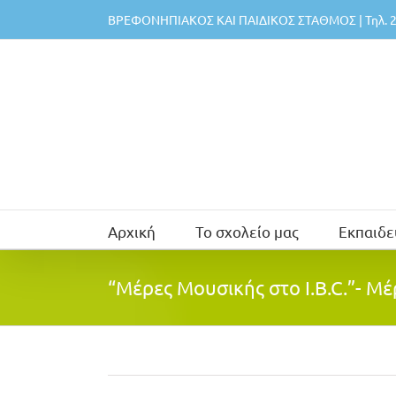
Μετάβαση
ΒΡΕΦΟΝΗΠΙΑΚΟΣ ΚΑΙ ΠΑΙΔΙΚΟΣ ΣΤΑΘΜΟΣ | Τηλ. 2
στο
περιεχόμενο
Αρχική
Το σχολείο μας
Εκπαιδε
“Μέρες Μουσικής στο I.B.C.”- Μέ