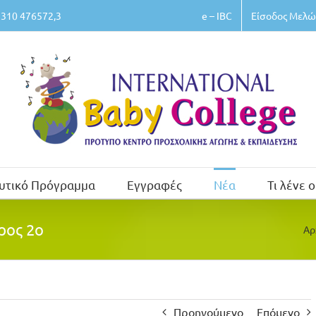
e – IBC
Είσοδος Μελώ
310 476572,3
υτικό Πρόγραμμα
Εγγραφές
Νέα
Τι λένε ο
ρος 2ο
Αρ
Προηγούμενο
Επόμενο