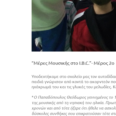
“Μέρες Μουσικής στο I.B.C.”- Μέρος 2ο
Υποδεχτήκαμε στο σχολείο μας τον αυτοδίδ
παιδιά γνώρισαν από κοντά το ακορντεόν πο
ηχόχρωμά του και τις γλυκές του μελωδίες. Κ
*
Ο Παπαδόπουλος Θεόδωρος γεννημένος το 193
της μουσικής από τη νηπιακή του ηλικία. Πρω
χρονών και από τότε ήξερε ότι ήθελε να ασχολη
δύσκολες συνθήκες που επικρατούσαν τότε στη