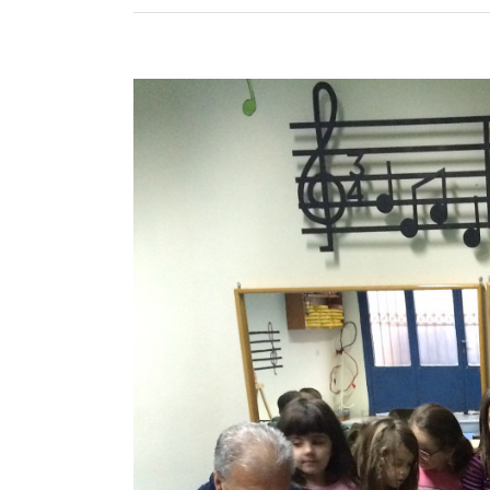
Προβολή
μεγαλύτερης
εικόνας