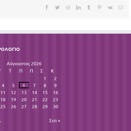
Facebook
Twitter
Reddit
LinkedIn
Tumblr
Pinterest
Vk
Ema
ΡΟΛΌΓΙΟ
Αύγουστος 2026
Τ
Τ
Π
Π
Σ
Κ
1
2
4
5
7
8
9
6
11
12
13
14
15
16
18
19
20
21
22
23
25
26
27
28
29
30
λ
Σεπ »