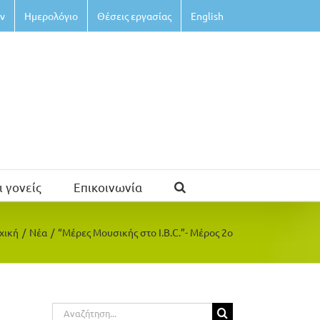
ν
Ημερολόγιο
Θέσεις εργασίας
English
ι γονείς
Επικοινωνία
χική
/
Νέα
/
“Μέρες Μουσικής στο I.B.C.”- Μέρος 2ο
Αναζήτηση